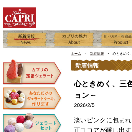
ホーム
>
新着情報
> 心ときめく
心ときめく、三
ョン～
2026/2/5
淡いピンクに包まれ
正ココアが醸し出す